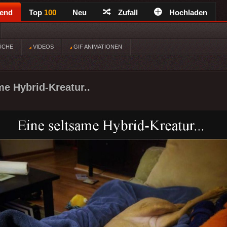
rend
Top
100
Neu
Zufall
Hochladen
ÜCHE
VIDEOS
GIF ANIMATIONEN
me Hybrid-Kreatur..