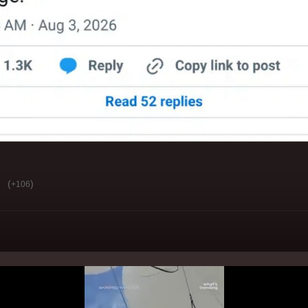
(
)
+106