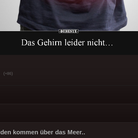
(
)
+86
rden kommen über das Meer..