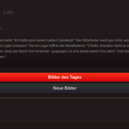
(+20)
*
arkt: "Ich hätte gern einen halben Salatkopf." Der Mitarbeiter weiß gar nicht, was
m Lager schauen." Da im Lager trifft er die Marktleiterin: "Chefin, draußen steht so ei
er, dass der Mann ihm hinterher- gegangen ist und direkt neben ihm steht: "Und di
men."
Bilder des Tages
Neue Bilder