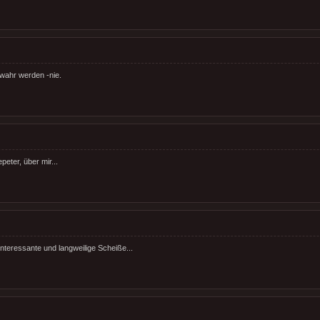
ahr werden -nie.
eter, über mir...
interessante und langweilige Scheiße...