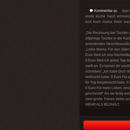
Kommentar
tags
(8)
worte küche hand erinner
brot koch mama liebe wac
„Die Rechnung der Tochter 
elfjährige Tochter in die Küc
anmutenden Gesichtsausdruc
„Liebe Mama: Für das Jäten
Euro Weil ich drei Nachmitt
8 Euro Weil ich jeden Tag de
sanft an. Es kamen ihr unzä
schreiben: „Ich habe Dich n
verbracht habe: 0 Euro Für d
für Tag beigebracht habe: 0 
0 Euro Für mein Leben, dess
geschenkt!“ Als sie fertig w
zwei große Tränen liefen au
MEHR ALS BEZAHLT.