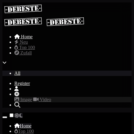
Home
Neu
Top 100
Zufall
All
Register
Image
Video
Home
Top 100