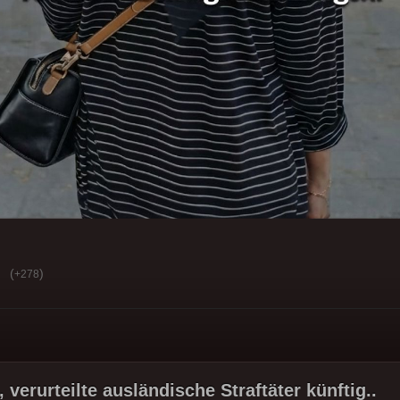
(
)
+278
t, verurteilte ausländische Straftäter künftig..