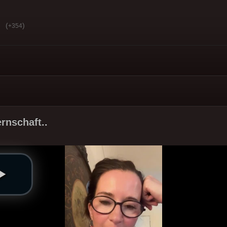
(
)
+354
rnschaft..