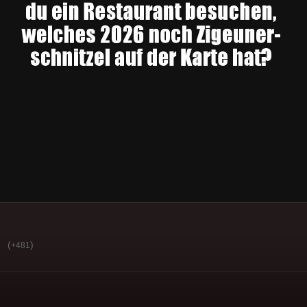
(
)
+481