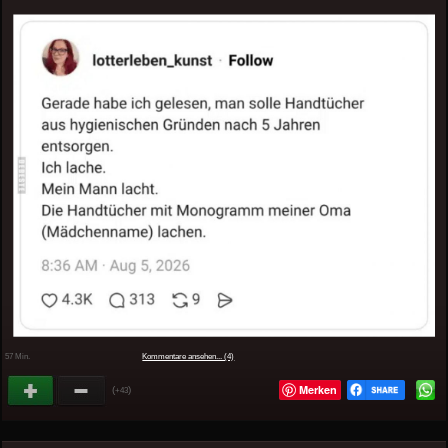
57 Min.
Kommentare ansehen... (4)
Merken
(
)
+43