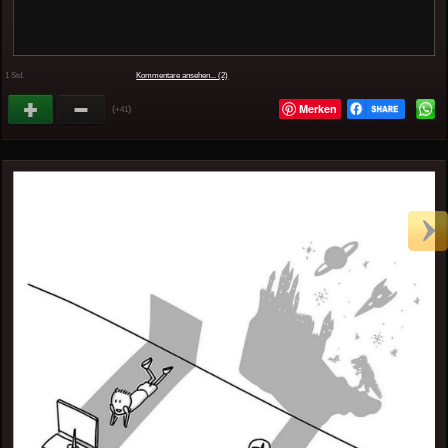
1 Std.
Kommentare ansehen... (2)
Merken
(
)
+41