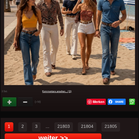
3 Std.
Kommentare ansehen... (11)
Merken
(
)
+59
1
2
3
...
21803
21804
21805
weiter >>