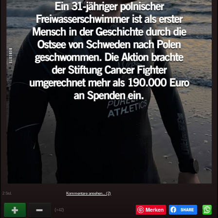
2 Std.
Kommentare ansehen... (2)
Merken
(
)
+42