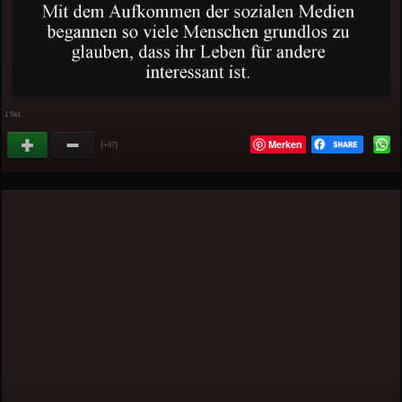
1 Std.
Merken
(
)
+67