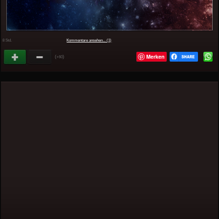
8 Std.
Kommentare ansehen... (1)
Merken
(
)
+60