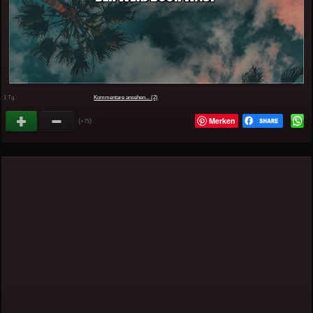
1 Tg.
Kommentare ansehen... (2)
Merken
(
)
+75