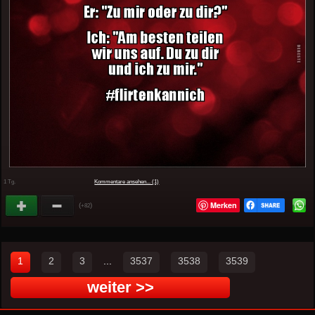
1 Tg.
Kommentare ansehen... (1)
Merken
(
)
+82
1
2
3
...
3537
3538
3539
weiter >>