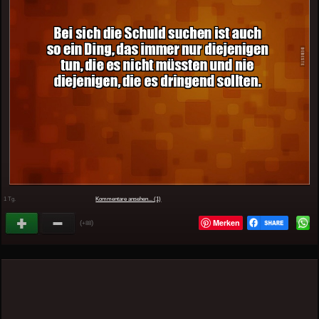
1 Tg.
Kommentare ansehen... (1)
Merken
(
)
+88