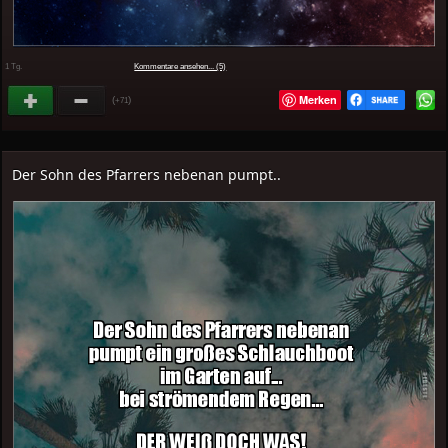
1 Tg.
Kommentare ansehen... (5)
Merken
(
)
+71
Der Sohn des Pfarrers nebenan pumpt..