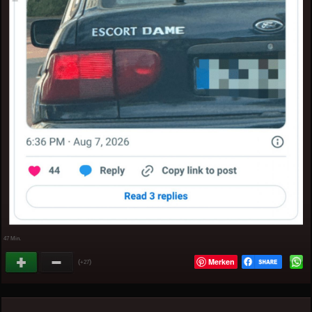
47 Min.
Merken
(
)
+27