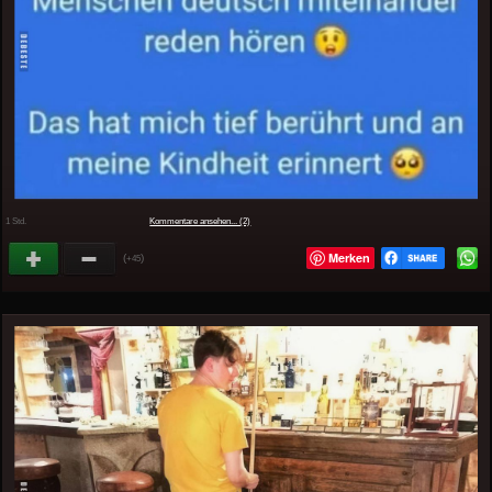
1 Std.
Kommentare ansehen... (2)
Merken
(
)
+45