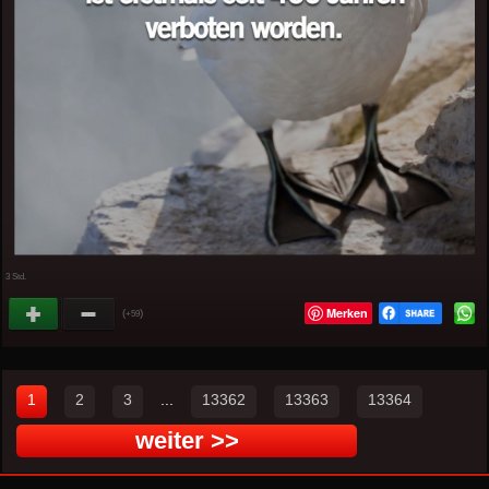
3 Std.
Merken
(
)
+59
1
2
3
...
13362
13363
13364
weiter >>