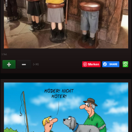
1 Std.
Merken
(
)
+36