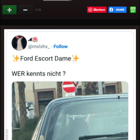
Merken
(
)
+22