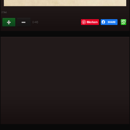
2 Std.
Merken
(
)
+42