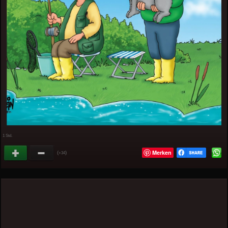
1 Std.
Merken
(
)
+34