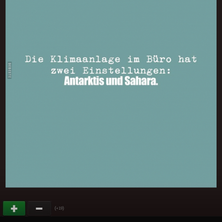
(
)
+19