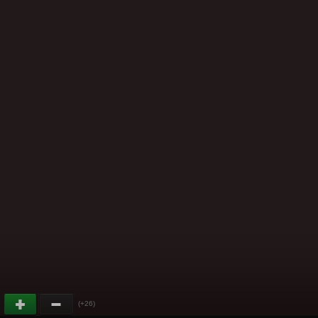
(+26)