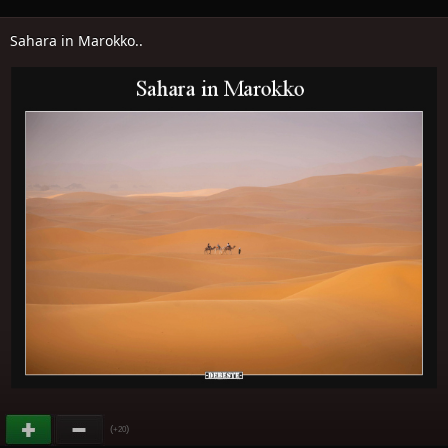
Sahara in Marokko..
(
)
+20