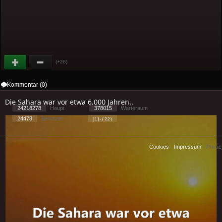
(+26)
Kommentar (0)
Die Sahara war vor etwa 6.000 Jahren..
24218278
Haupt
378015
Warteraum
24478
Benutzer
[ 1 ] - ( 2.2 )
Cookies
-
Impressum
-
Priva