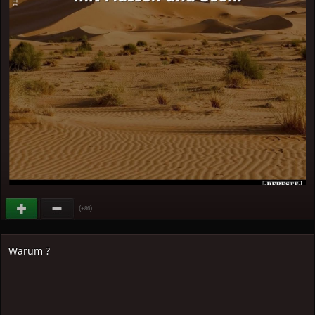
(
)
+86
Warum ?