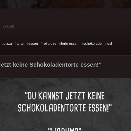
(
)
+159
 #
pizza
#
torte
#
essen
#
religiöse
#
torte essen
#
schokolade
#
test
jetzt keine Schokoladentorte essen!"