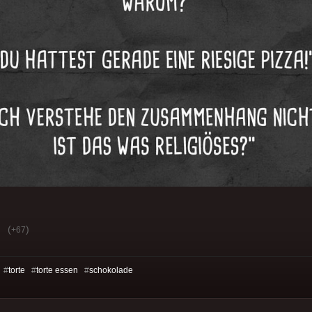
(
)
+67
 #
torte
#
torte essen
#
schokolade