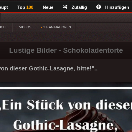
aupt
Top
100
Neue
Zufällig
Hinzufügen
ÜCHE
VIDEOS
GIF ANIMATIONEN
Lustige Bilder - Schokoladentorte
on dieser Gothic-Lasagne, bitte!"..