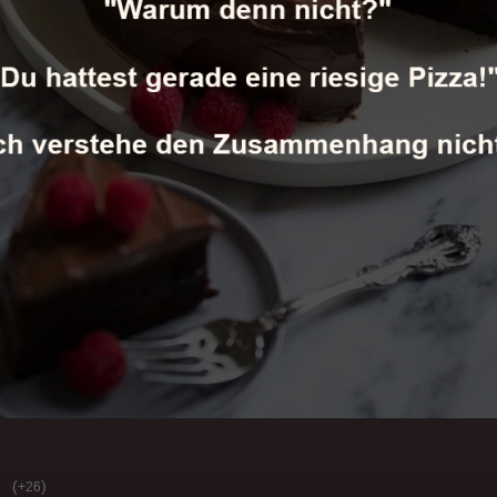
(
)
+26