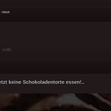
 #
doch
(+26)
etzt keine Schokoladentorte essen!..