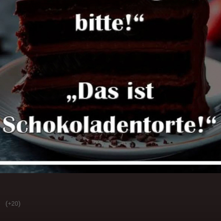
(
)
+20