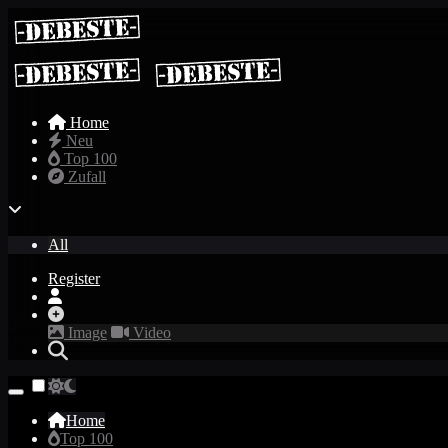
Home
Neu
Top 100
Zufall
All
Register
Image
Video
Home
Top 100