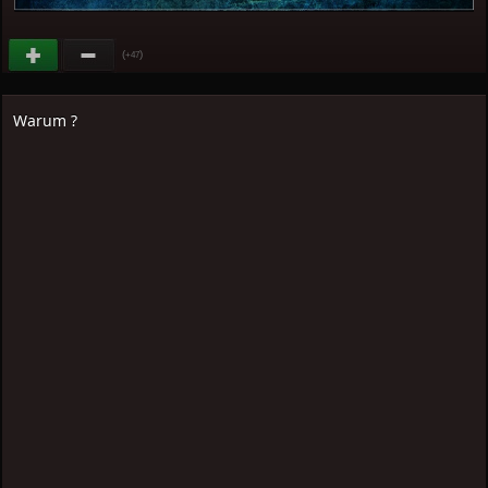
(
)
+47
Warum ?