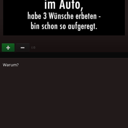
(
)
-2
Warum?