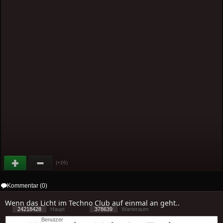
(+26)
Kommentar (0)
Wenn das Licht im Techno Club auf einmal an geht..
24218428
Haupt
378639
Warteraum
18962
Benutzer
[ 1 ] - ( 2.54 )