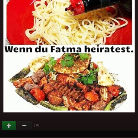
(
)
-28