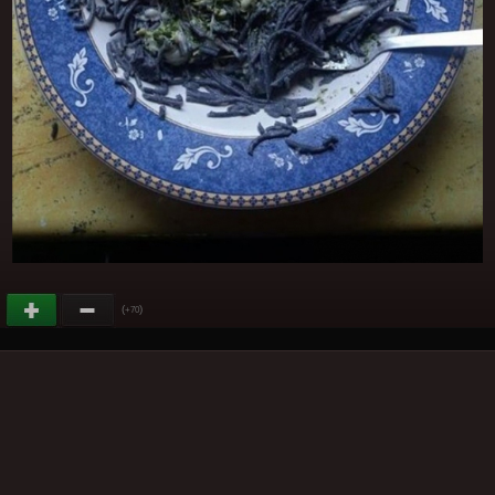
(
)
+70