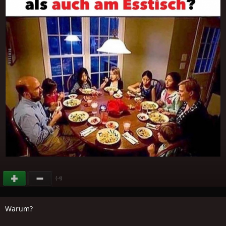
(
)
-4
Warum?