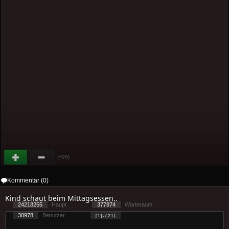
(+26)
Kommentar (0)
Kind schaut beim Mittagsessen..
24218255
Haupt
377874
Warteraum
30978
Benutzer
[ 1 ] - ( 2.1 )