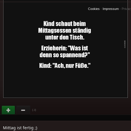
Cookies
-
Impressum
-
Priva
(
)
-3
Mittag ist fertig ;)