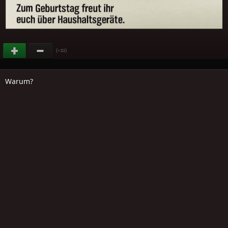
(
)
+111
Warum?