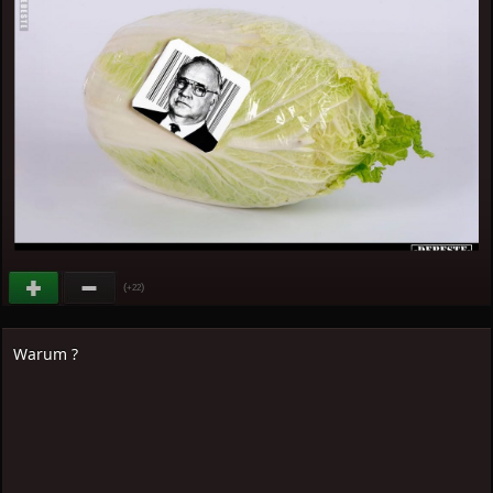
(
)
+22
Warum ?