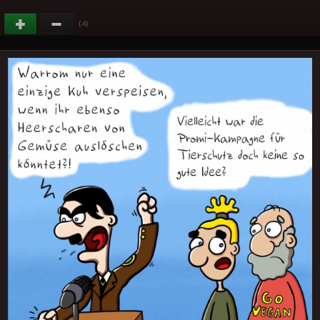
(
)
-6