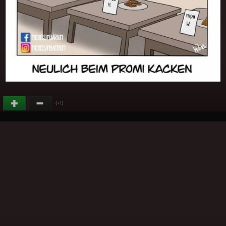
(
)
+1