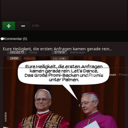
(+26)
Kommentar (0)
Eure Heiligkeit, die ersten Anfragen kamen gerade rein..
24218273
Haupt
377978
Warteraum
28495
Benutzer
[ 1 ] - ( 2.06 )
Cookies
-
Impressum
-
Priva