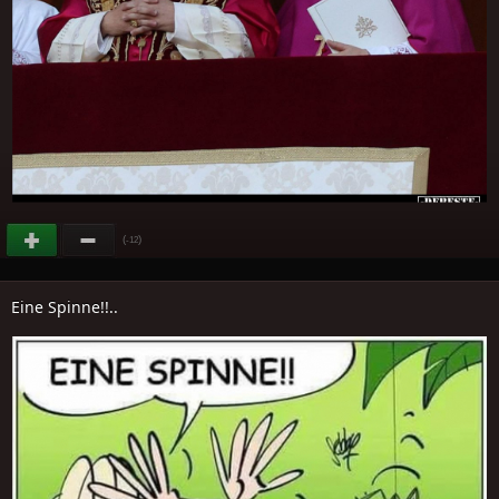
(
)
-12
Eine Spinne!!..