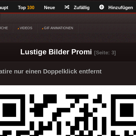
aupt
Top
100
Neue
Zufällig
Hinzufügen
ÜCHE
VIDEOS
GIF ANIMATIONEN
Lustige Bilder Promi
[Seite: 3]
tire nur einen Doppelklick entfernt