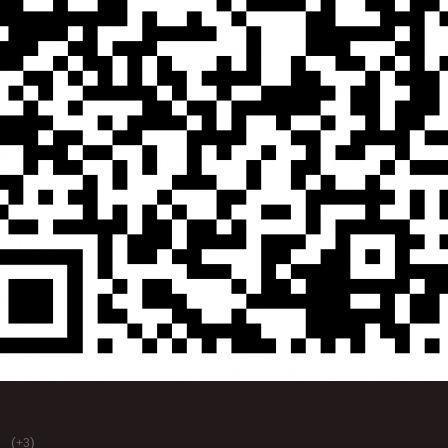
(
)
+3