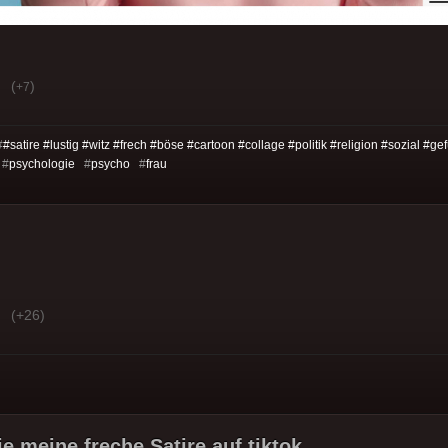
(
)
+7
#
#satire #lustig #witz #frech #böse #cartoon #collage #politik #religion #sozial #ge
#
psychologie
#
psycho
#
frau
(+26)
e meine freche Satire auf tiktok