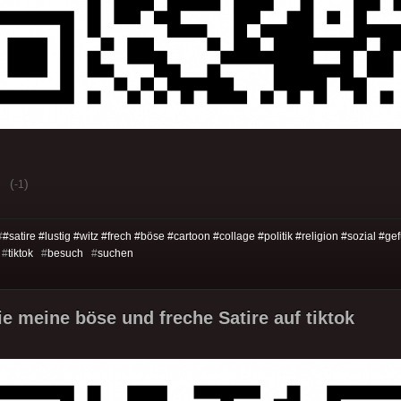
(
)
-1
#
#satire #lustig #witz #frech #böse #cartoon #collage #politik #religion #sozial #ge
#
tiktok
#
besuch
#
suchen
e meine böse und freche Satire auf tiktok