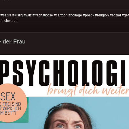
#
#satire #lustig #witz #frech #böse #cartoon #collage #politik #religion #sozial #ge
#
schwarze
 der Frau