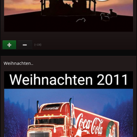
(
)
+138
Weihnachten..