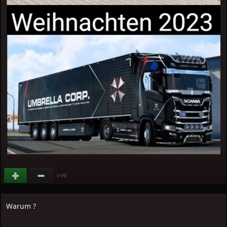
(
)
+34
Warum ?