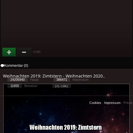
(+26)
Kommentar (0)
Weihnachten 2019: Zimtstern - Weihnachten 2020..
24205940
Haupt
386471
Warteraum
11655
Benutzer
[ 2 ] - ( 3.61 )
Cookies
-
Impressum
-
Priva