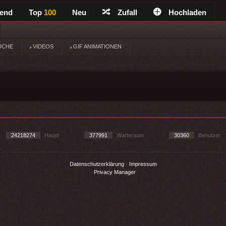
rend
Top
100
Neu
Zufall
Hochladen
ÜCHE
VIDEOS
GIF ANIMATIONEN
24218274
Haupt
377991
Warteraum
30360
Benutzer
Datenschutzerklärung
-
Impressum
-
Privacy Manager