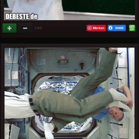
Merken
(
)
+117