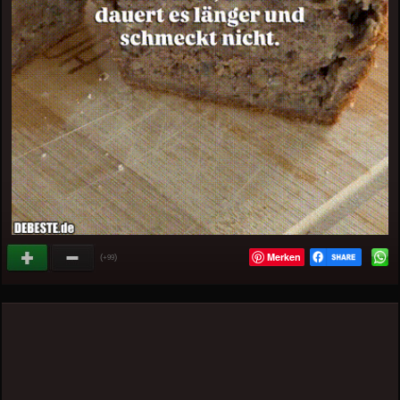
Merken
(
)
+99