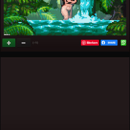
Merken
(
)
+70