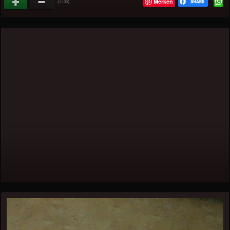
Merken
(
)
+136