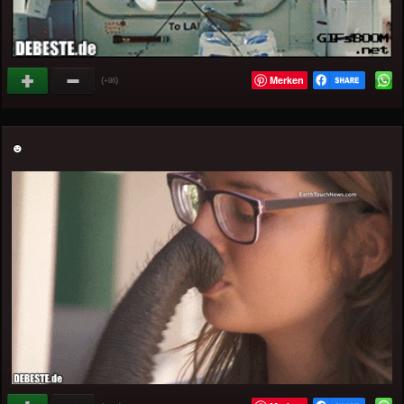
Merken
(
)
+86
☻