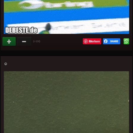
Merken
(
)
+124
☺