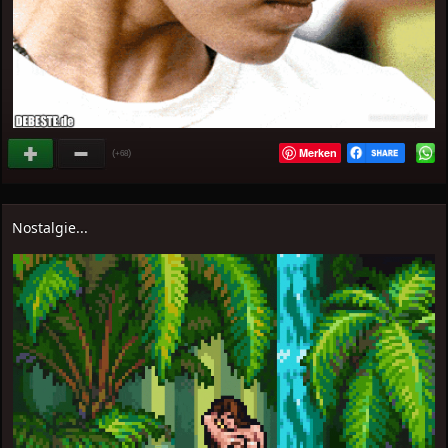
Merken
(
)
+68
Nostalgie...