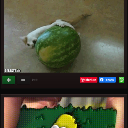
Merken
(
)
+84