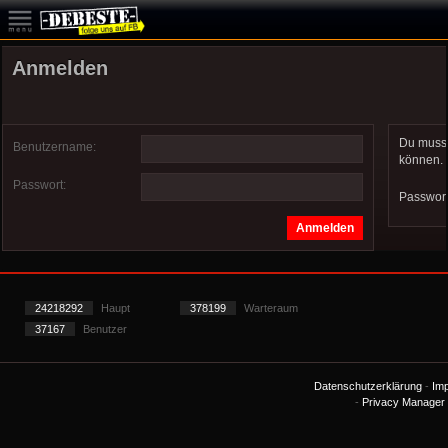
Anmelden
Du musst
Benutzername:
können.
Passwort:
Passwor
24218292
Haupt
378199
Warteraum
37167
Benutzer
Datenschutzerklärung
-
Im
-
Privacy Manager