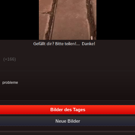
(+166)
:
probleme
Bilder des Tages
Neue Bilder