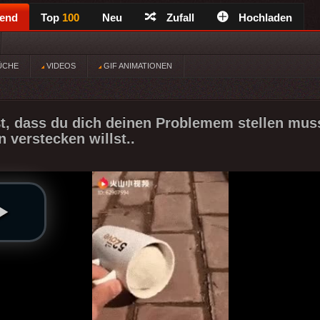
rend
Top
100
Neu
Zufall
Hochladen
ÜCHE
VIDEOS
GIF ANIMATIONEN
, dass du dich deinen Problemem stellen muss
 verstecken willst..