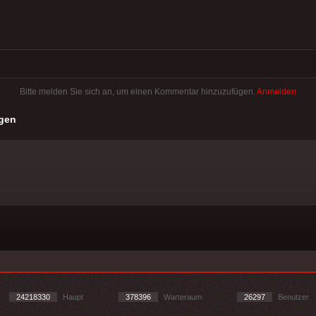
Bitte melden Sie sich an, um einen Kommentar hinzuzufügen.
Anmelden
gen
24218330
Haupt
378396
Warteraum
26297
Benutzer