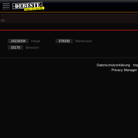
no
24218334
Haupt
378330
Warteraum
33170
Benutzer
Datenschutzerklärung
-
Im
-
Privacy Manager