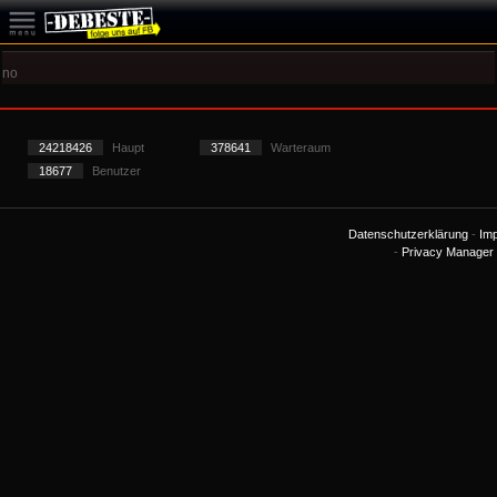
no
24218426
Haupt
378641
Warteraum
18677
Benutzer
Datenschutzerklärung
-
Im
-
Privacy Manager