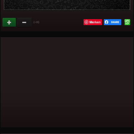
Merken
(
)
+26