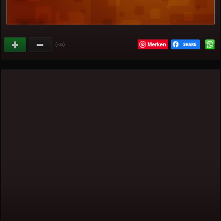
Merken
(
)
+22