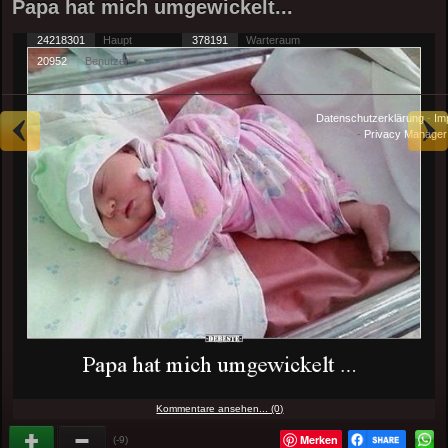
Papa hat mich umgewickelt...
24218301
Haupt
378191
Warteraum
20952
Benutzer
Datenschutzerklärung
-
Im
-
Privacy Manager
Kommentare ansehen... (0)
Merken
(-9)