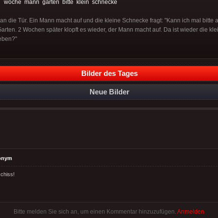
:
woche
mann
garten
bitte
klein
schnecke
an die Tür. Ein Mann macht auf und die kleine Schnecke fragt: "Kann ich mal bitte auf
rten. 2 Wochen später klopft es wieder, der Mann macht auf. Da ist wieder die kle
 eben?"
Bilder des Tages
Neue Bilder
onym
chiss!
Bitte melden Sie sich an, um einen Kommentar hinzuzufügen.
Anmelden