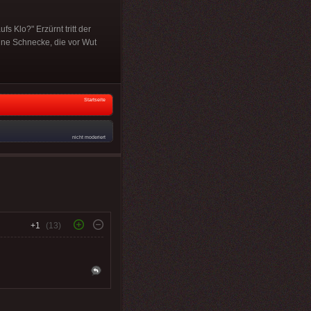
s Klo?" Erzürnt tritt der
ine Schnecke, die vor Wut
Startseite
nicht moderiert
+1
(13)