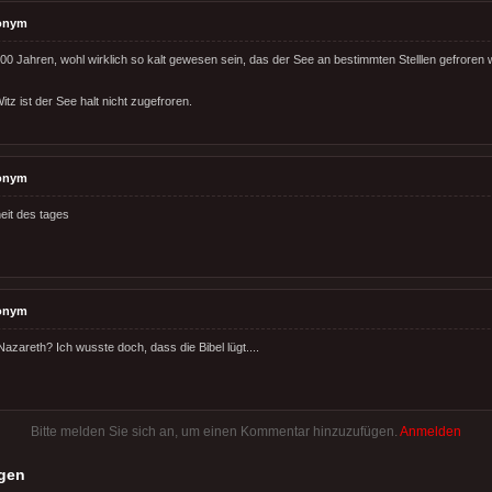
onym
000 Jahren, wohl wirklich so kalt gewesen sein, das der See an bestimmten Stelllen gefroren 
itz ist der See halt nicht zugefroren.
onym
eit des tages
onym
azareth? Ich wusste doch, dass die Bibel lügt....
Bitte melden Sie sich an, um einen Kommentar hinzuzufügen.
Anmelden
gen