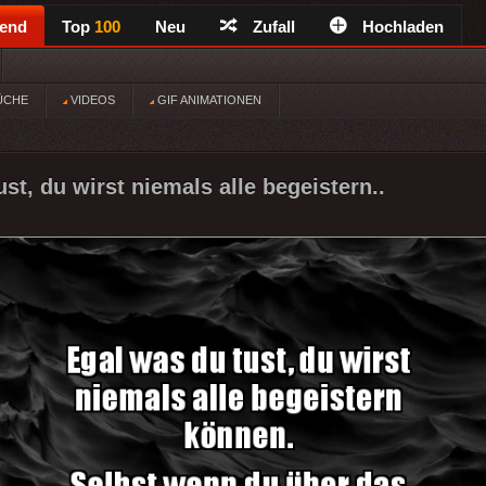
rend
Top
100
Neu
Zufall
Hochladen
ÜCHE
VIDEOS
GIF ANIMATIONEN
st, du wirst niemals alle begeistern..