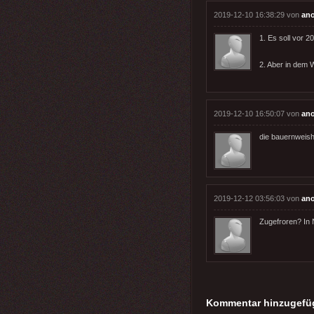
2019-12-10 16:38:29 von
an
1. Es soll vor 2
2. Aber in dem W
2019-12-10 16:50:07 von
an
die bauernweish
2019-12-12 03:56:03 von
an
Zugefroren? In N
Kommentar hinzugefü