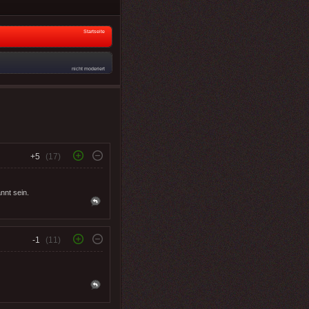
Startseite
nicht moderiert
+5
(17)
nnt sein.
-1
(11)