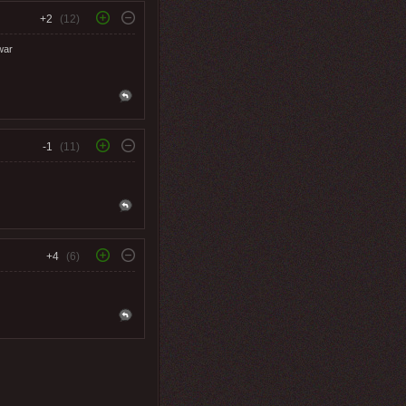
+2
(12)
war
-1
(11)
+4
(6)