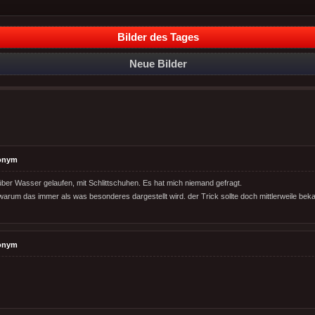
Bilder des Tages
Neue Bilder
onym
über Wasser gelaufen, mit Schlittschuhen. Es hat mich niemand gefragt.
warum das immer als was besonderes dargestellt wird. der Trick sollte doch mittlerweile beka
onym