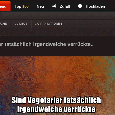
rend
Top
100
Neu
Zufall
Hochladen
ÜCHE
VIDEOS
GIF ANIMATIONEN
er tatsächlich irgendwelche verrückte..