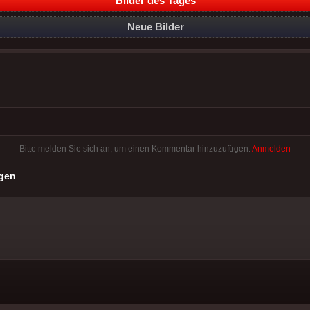
Bilder des Tages
Neue Bilder
Bitte melden Sie sich an, um einen Kommentar hinzuzufügen.
Anmelden
gen