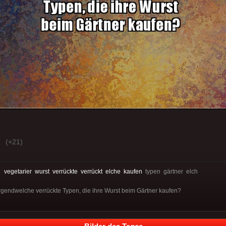
(+21)
:
vegetarier
wurst
verrückte
verrückt
elche
kaufen
typen gärtner elch
 irgendwelche verrückte Typen, die ihre Wurst beim Gärtner kaufen?