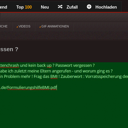
rend
Top
100
Neu
Zufall
Hochladen
ÜCHE
VIDEOS
GIF ANIMATIONEN
essen ?