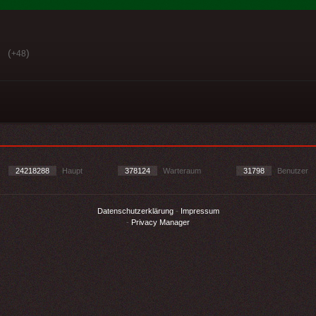
(
)
+48
24218288
Haupt
378124
Warteraum
31798
Benutzer
Datenschutzerklärung
-
Impressum
-
Privacy Manager