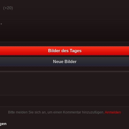
(+20)
*
Bilder des Tages
Neue Bilder
Bitte melden Sie sich an, um einen Kommentar hinzuzufügen.
Anmelden
gen