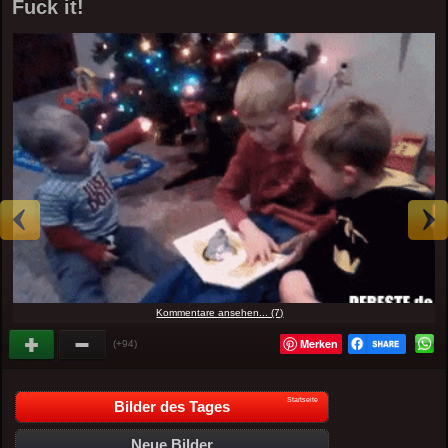
Fuck it!
Kommentare ansehen... (7)
Merken
(+94)
Startseite
Bilder des Tages
Neue Bilder