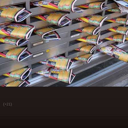
(
)
+21