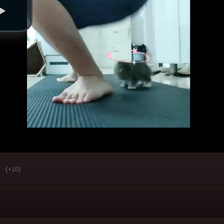
(
)
+10