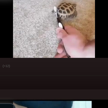
(
)
+12