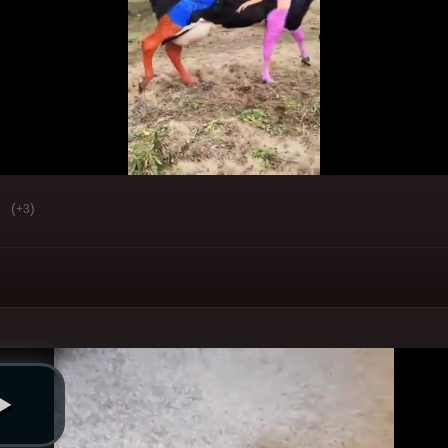
(
)
+3