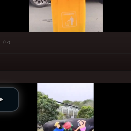
(
)
+2