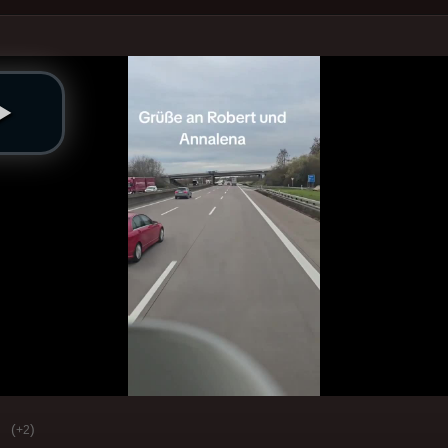
(
)
+2