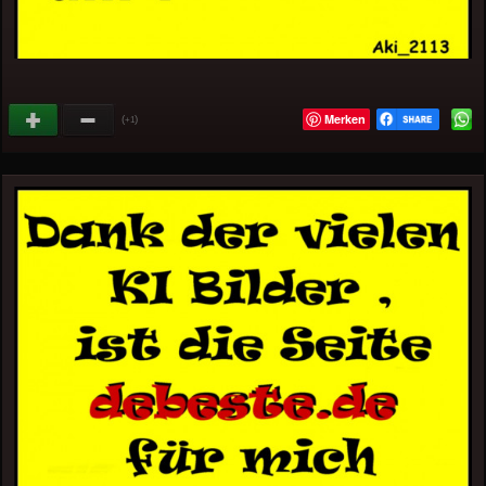
Merken
(
)
+1