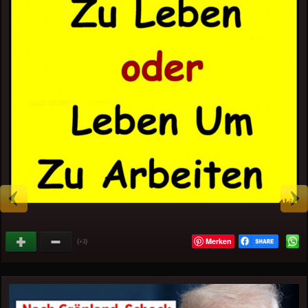
Merken
(
)
+3