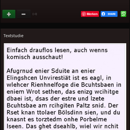
Merken
(
)
+3
Textstudie