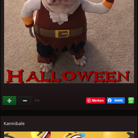
Merken
(
)
+5
Kannibale