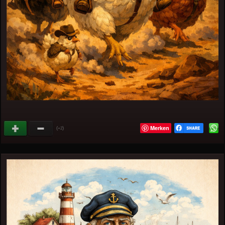
Merken
(
)
+2