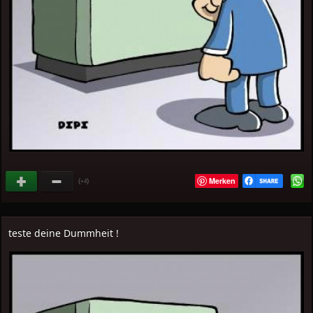
Merken
(
)
+4
teste deine Dummheit !