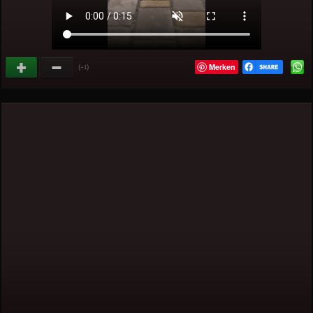
Merken
(
)
+1