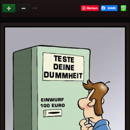
Merken
(
)
+4