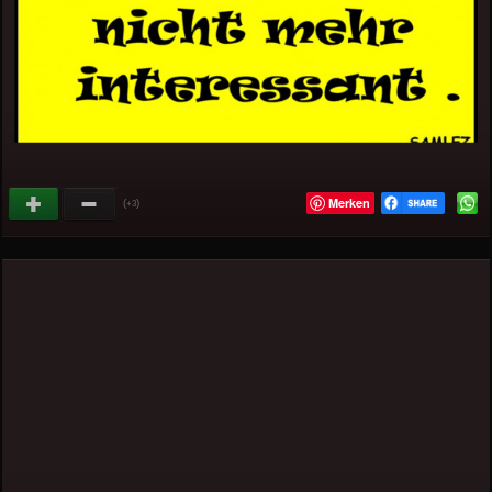
Merken
(
)
+3