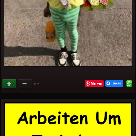
Merken
(
)
+3