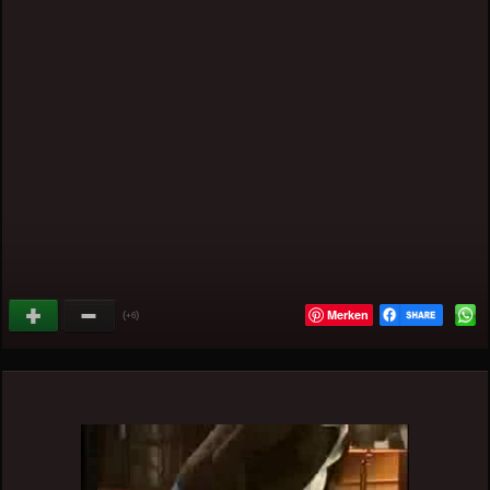
Merken
(
)
+6