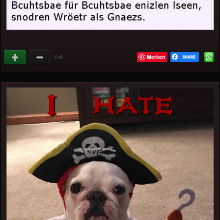
Merken
(
)
+4