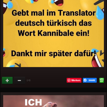
Merken
(
)
+5