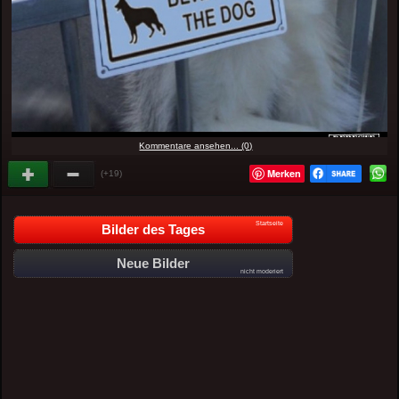
Kommentare ansehen... (0)
Merken
(+19)
Startseite
Bilder des Tages
Neue Bilder
nicht moderiert