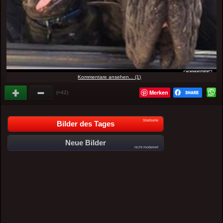
Kommentare ansehen... (1)
Merken
(+42)
Startseite
Bilder des Tages
Neue Bilder
nicht moderiert