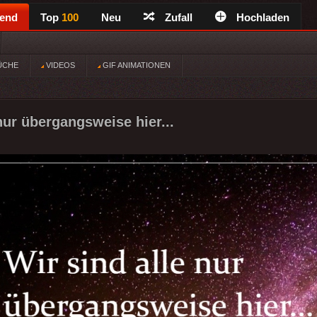
rend
Top
100
Neu
Zufall
Hochladen
ÜCHE
VIDEOS
GIF ANIMATIONEN
nur übergangsweise hier...