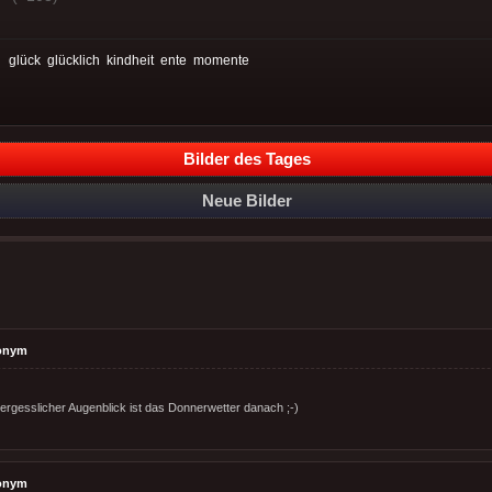
:
glück
glücklich
kindheit
ente
momente
Bilder des Tages
Neue Bilder
onym
vergesslicher Augenblick ist das Donnerwetter danach ;-)
onym