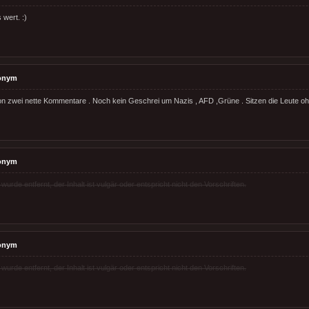
wert. :)
onym
chon zwei nette Kommentare . Noch kein Geschrei um Nazis , AFD ,Grüne . Sitzen die Leute 
onym
rde entfernt, der Inhalt ist vulgär oder entspricht nicht den Vorschriften.
onym
rde entfernt, der Inhalt ist vulgär oder entspricht nicht den Vorschriften.