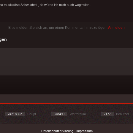
ine muskulöse Schwuchtel , da würde ich mich auch wegtrollen .
Bitte melden Sie sich an, um einen Kommentar hinzuzufügen.
Anmelden
gen
24218362
Haupt
378490
Warteraum
2177
Benutzer
Datenschutzerklärung
-
Impressum