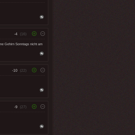
-4
(16)
ohne Gehirn Sonntags nicht am
-10
(22)
-9
(27)