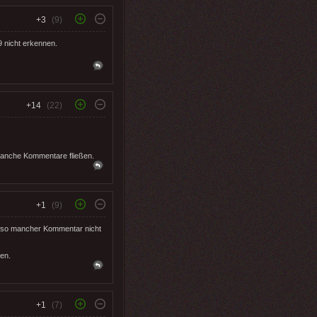
+3
(9)
 nicht erkennen.
+14
(22)
 manche Kommentare fließen.
+1
(9)
de so mancher Kommentar nicht
den.
+1
(7)