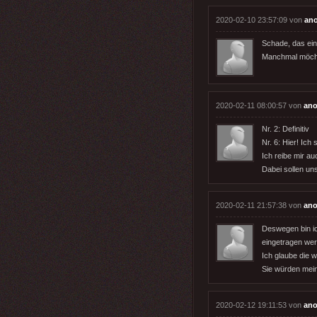
2020-02-10 23:57:09 von
an
Schade, das ei
Manchmal möchte
2020-02-11 08:00:57 von
an
Nr. 2: Definitiv
Nr. 6: Hier! Ich
Ich reibe mir a
Dabei sollen un
2020-02-11 21:57:38 von
an
Deswegen bin ic
eingetragen we
Ich glaube die 
Sie würden mein
2020-02-12 19:11:53 von
an