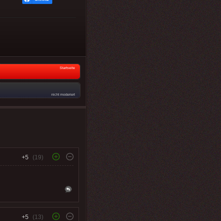
Startseite
nicht moderiert
+5
(19)
+5
(13)