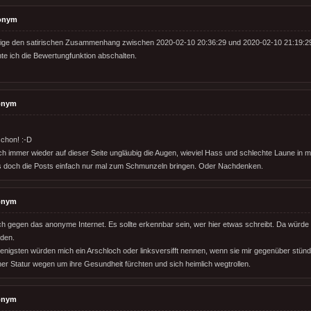
onym
nige den satirischen Zusammenhang zwischen 2020-02-10 20:36:29 und 2020-02-10 21:19:29
 ich die Bewertungfunktion abschalten.
onym
 schon! :-D
uch immer wieder auf dieser Seite ungläubig die Augen, wieviel Hass und schlechte Laune in
s doch die Posts einfach nur mal zum Schmunzeln bringen. Oder Nachdenken.
onym
h gegen das anonyme Internet. Es sollte erkennbar sein, wer hier etwas schreibt. Da wür
rden.
wenigsten würden mich ein Arschloch oder linksversifft nennen, wenn sie mir gegenüber stün
er Statur wegen um ihre Gesundheit fürchten und sich heimlich wegtrollen.
onym