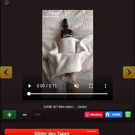
☺
Merken
(-49)
Startseite
Bilder des Tages