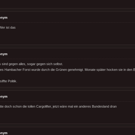
onym
er ist das
onym
sind gegen alles, sogar gegen sich selbst.
des Hambacher Forst wurde durch die Grünen genehmigt. Monate später hocken sie in den 
iffte Politik.
onym
te doch schon die tollen Cargolifter, jetzt wäre mal ein anderes Bundesland dran
onym