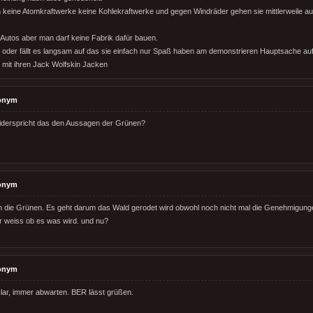
 keine Atomkraftwerke keine Kohlekraftwerke und gegen Windräder gehen sie mittlerweile a
Autos aber man darf keine Fabrik dafür bauen.
öd oder fällt es langsam auf das sie einfach nur Spaß haben am demonstrieren Hauptsache a
r mit ihren Jack Wolfskin Jacken
onym
widerspricht das den Aussagen der Grünen?
onym
m die Grünen. Es geht darum das Wald gerodet wird obwohl noch nicht mal die Genehmigun
r weiss ob es was wird. und nu?
onym
ar, immer abwarten. BER lässt grüßen.