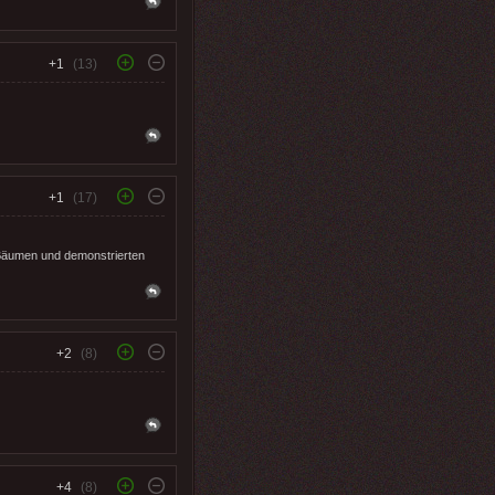
+1
(13)
+1
(17)
Bäumen und demonstrierten
+2
(8)
+4
(8)