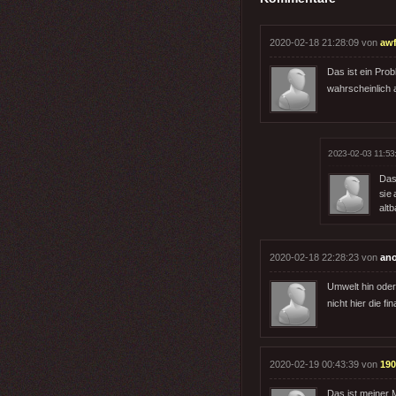
2020-02-18 21:28:09 von
aw
Das ist ein Pro
wahrscheinlich
2023-02-03 11:53
Das
sie 
alt
2020-02-18 22:28:23 von
an
Umwelt hin oder
nicht hier die f
2020-02-19 00:43:39 von
190
Das ist meiner 