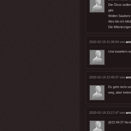
Die Ökos wollen
gibt.
Wollen Saubere 
Also bin ich bl
Die Mittvierzige
2020-02-19 21:39:04 von
an
Und inwiefern 
2020-02-19 22:49:37 von
an
Es geht nicht u
weg, aber keine
2020-02-19 23:17:47 von
an
@22:49:37 Na kl