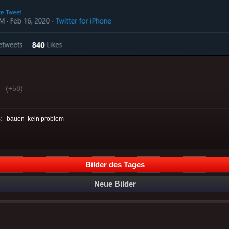
(+58)
s:
bauen
kein problem
Bilder des Tages
Neue Bilder