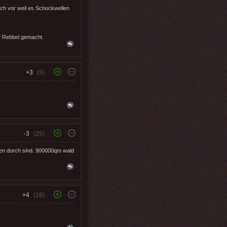
uch vor weil es Schockwellen
uf Rebbel gemacht.
+3
(9)
-3
(25)
gen durch sind. 900000qm wald
+4
(18)