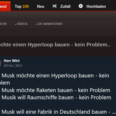
rend
Top
100
Neu
Zufall
Hochladen
ÜCHE
VIDEOS
GIF ANIMATIONEN
hte einen Hyperloop bauen - kein Problem..