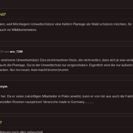
fs17
blem, weil Möchtegern Umweltschützer eine Kiefern Plantage als Wald schützen möchten, für s
 auch ne Wildblumenwiese.
:17 von
ano_7240
 sind keine Umweltschützer. Das sind Anwohner-Ossis, die nicht wollen, dass sich je was ver
auch die Plantage. Da ist der Umweltschutz nur vorgeschoben. Eigentlich sind die nur äußerst
backen. Nur nix neues. Auto macht brumm brumm.
onym
 her. Da er seine zukünftigen Mitarbeiter in Polen anwirbt, kann er von mir aus auch die Fab
inanziellen Rosinen rauspicken! Verarsche made in Germany...........
7
Meinung nach alles geheuchelt.