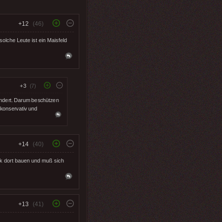
+12
(46)
olche Leute ist ein Maisfeld
+3
(7)
ändert. Darum beschützen
 konservativ und
+14
(40)
rik dort bauen und muß sich
+13
(41)