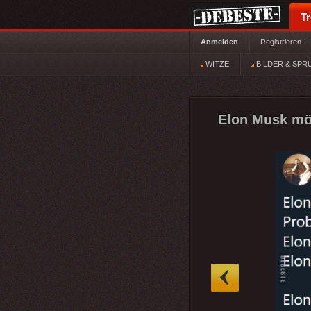
T
Anmelden
Registrieren
WITZE
BILDER & SPR
Elon Musk möc
»