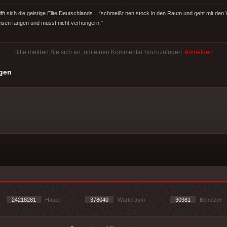
rifft sich die geistige Elite Deutschlands... *schmeißt nen stock in den Raum und geht mit den
isen fangen und müsst nicht verhungern."
Bitte melden Sie sich an, um einen Kommentar hinzuzufügen.
Anmelden
gen
24218281
Haupt
378040
Warteraum
30981
Benutzer