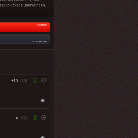
Kreativblockade überwunden.
Startseite
nicht moderiert
+10
(16)
-4
(12)