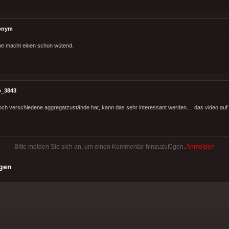
onym
ne macht einen schon wütend.
o_3843
ch verschiedene aggregatzustände hat, kann das sehr interessant werden.... das video auf
Bitte melden Sie sich an, um einen Kommentar hinzuzufügen.
Anmelden
gen