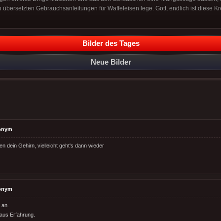
h übersetzten Gebrauchsanleitungen für Waffeleisen lege. Gott, endlich ist diese 
Bilder des Tages
Neue Bilder
onym
n dein Gehirn, vielleicht geht's dann wieder
onym
 an.
aus Erfahrung.