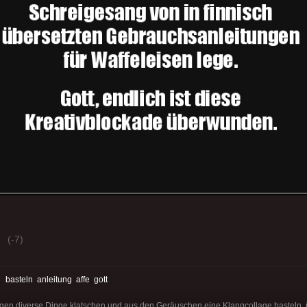
(-7)
:
basteln
anleitung
affe
gott
en diverse Dinge klatschen und aus den Geräuschen eine Klangcollage basteln, ü