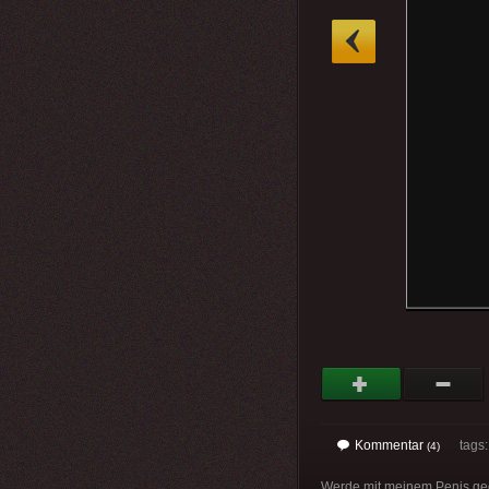
»
Kommentar
tags
(4)
Werde mit meinem Penis geg