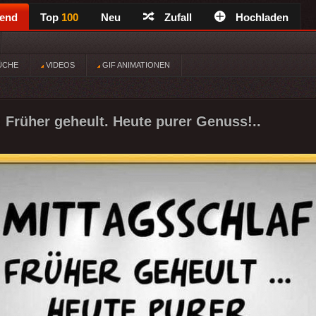
rend
Top
100
Neu
Zufall
Hochladen
ÜCHE
VIDEOS
GIF ANIMATIONEN
: Früher geheult. Heute purer Genuss!..