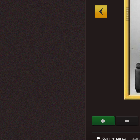
»
Kommentar
tags
(1)