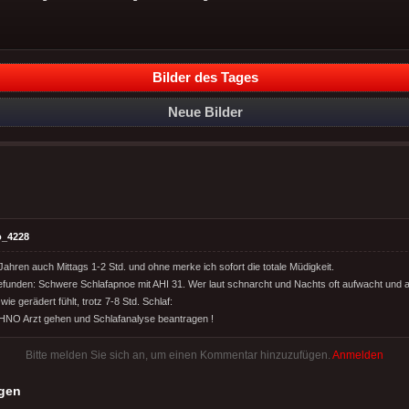
Bilder des Tages
Neue Bilder
o_4228
 Jahren auch Mittags 1-2 Std. und ohne merke ich sofort die totale Müdigkeit.
efunden: Schwere Schlafapnoe mit AHI 31. Wer laut schnarcht und Nachts oft aufwacht und a
e gerädert fühlt, trotz 7-8 Std. Schlaf:
HNO Arzt gehen und Schlafanalyse beantragen !
Bitte melden Sie sich an, um einen Kommentar hinzuzufügen.
Anmelden
gen