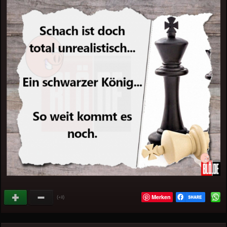
Merken
(
)
+8