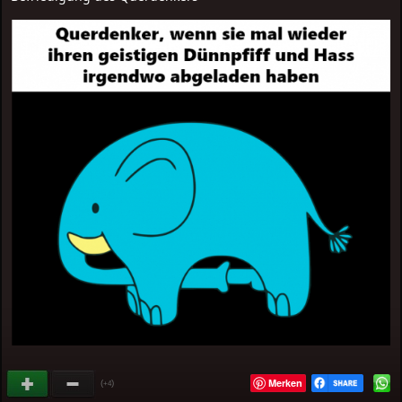
Merken
(
)
+4