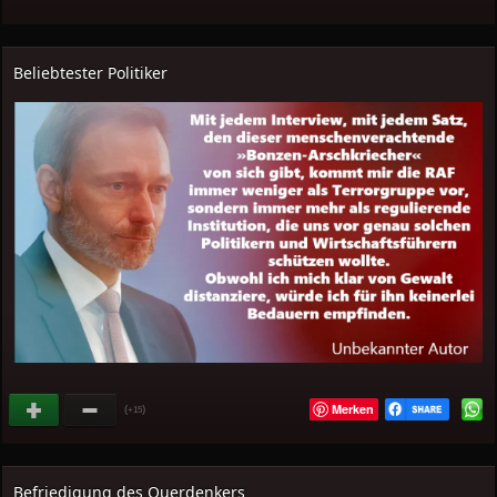
Beliebtester Politiker
Merken
(
)
+15
Befriedigung des Querdenkers