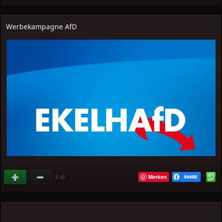
Werbekampagne AfD
Merken
(
)
+11