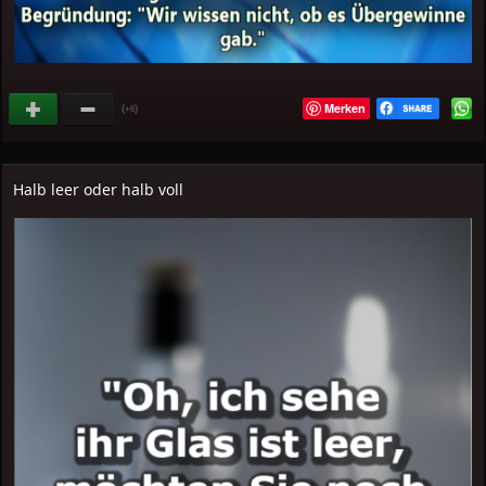
Merken
(
)
+6
Halb leer oder halb voll