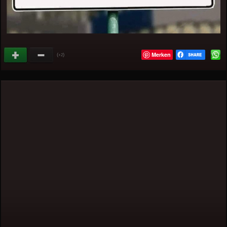
Merken
(
)
+2