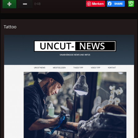
Merken
(
)
+13
Tattoo