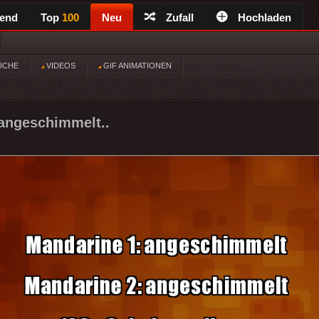
rend
Top
100
Neu
Zufall
Hochladen
ÜCHE
VIDEOS
GIF ANIMATIONEN
angeschimmelt..