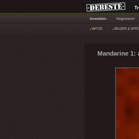
T
Anmelden
Registrieren
WITZE
BILDER & SPR
Mandarine 1: 