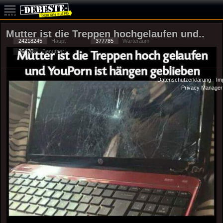
Mutter ist die Treppen hochgelaufen und..
24218245
Haupt
377785
Warteraum
26470
Benutzer
Datenschutzerklärung
-
Im
-
Privacy Manager