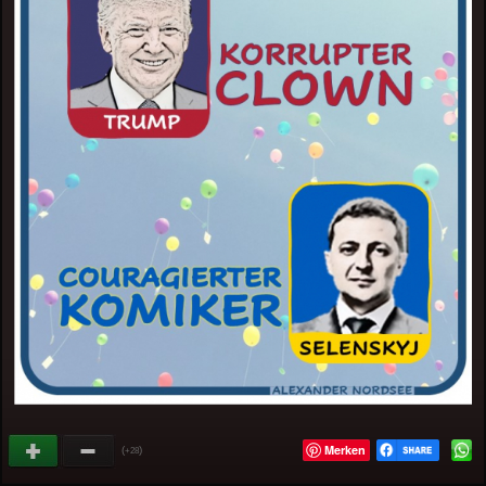
Merken
(
)
+28