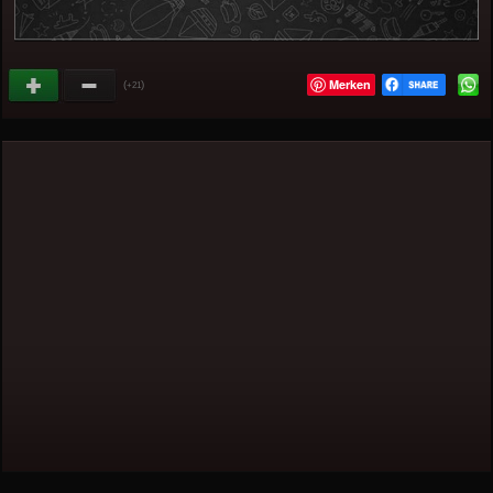
Merken
(
)
+21