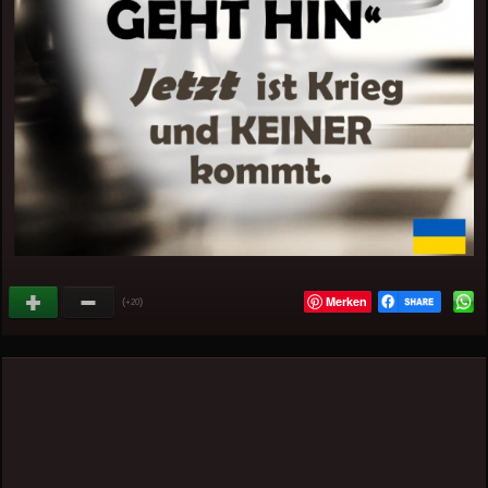
Merken
(
)
+20