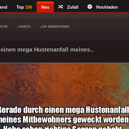
rend
Top
100
Neu
Zufall
Hochladen
ÜCHE
VIDEOS
GIF ANIMATIONEN
einen mega Hustenanfall meines..