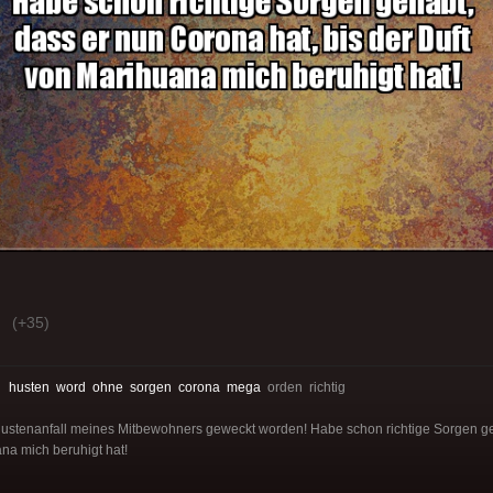
(+35)
:
husten
word
ohne
sorgen
corona
mega
orden richtig
stenanfall meines Mitbewohners geweckt worden! Habe schon richtige Sorgen ge
ana mich beruhigt hat!