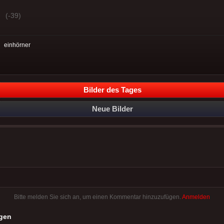
(-39)
:
einhörner
Bilder des Tages
Neue Bilder
Bitte melden Sie sich an, um einen Kommentar hinzuzufügen.
Anmelden
gen