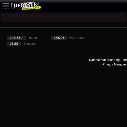
no
24218314
Haupt
378206
Warteraum
25197
Benutzer
Datenschutzerklärung
-
Im
-
Privacy Manager