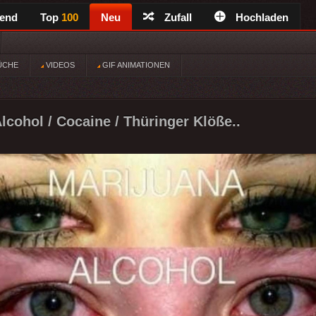
rend
Top
100
Neu
Zufall
Hochladen
ÜCHE
VIDEOS
GIF ANIMATIONEN
lcohol / Cocaine / Thüringer Klöße..