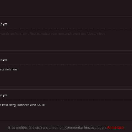
onym
rde entfernt, der Inhalt ist vulgär oder entspricht nicht den Vorschriften.
onym
rste nehmen.
onym
t kein Berg, sondern eine Säule.
Bitte melden Sie sich an, um einen Kommentar hinzuzufügen.
Anmelden