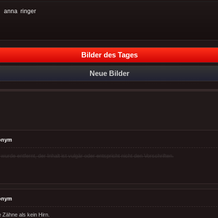
:
anna
ringer
Bilder des Tages
Neue Bilder
onym
rde entfernt, der Inhalt ist vulgär oder entspricht nicht den Vorschriften.
onym
 Zähne als kein Hirn.