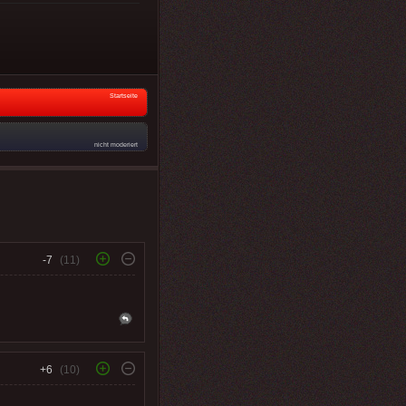
Startseite
nicht moderiert
-7
(11)
+6
(10)