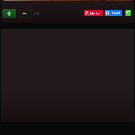
Merken
(
)
+15