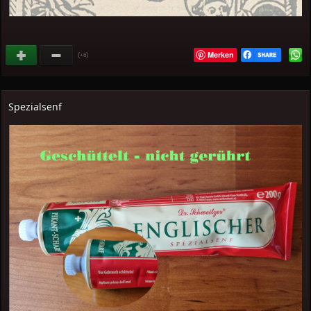
Merken
(
)
+6
Spezialsenf