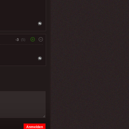
-3
(5)