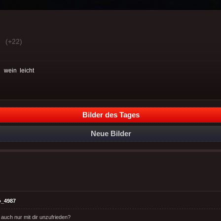
(+22)
:
wein
leicht
Bilder des Tages
Neue Bilder
o_4987
du auch nur mit dir unzufrieden?