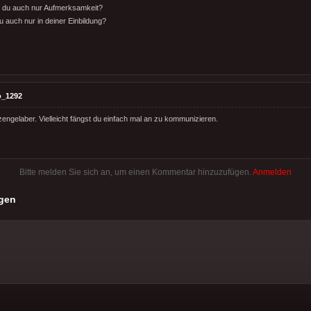
st du auch nur Aufmerksamkeit?
 du auch nur in deiner Einbildung?
o_1292
engelaber. Vielleicht fängst du einfach mal an zu kommunizieren.
Bitte melden Sie sich an, um einen Kommentar hinzuzufügen.
Anmelden
gen